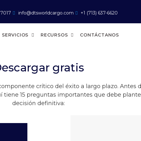
77017
info@dtsworldcargo.com
+1 (713) 637-6620
SERVICIOS
RECURSOS
CONTÁCTANOS
escargar gratis
 componente crítico del éxito a largo plazo. Antes
quí tiene 15 preguntas importantes que debe plant
decisión definitiva: