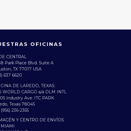
UESTRAS OFICINAS
DE CENTRAL
8 Park Place Blvd. Suite A
ston, TX 77017 USA
3) 637 6620
ICINA DE LAREDO, TEXAS:​
S WORLD CARGO a/a DLM INTL
05 Industry Ave. ITC PARK
edo, Texas 78045
. (956) 236-2355
MACÉN Y CENTRO DE ENVÍOS
 MIAMI