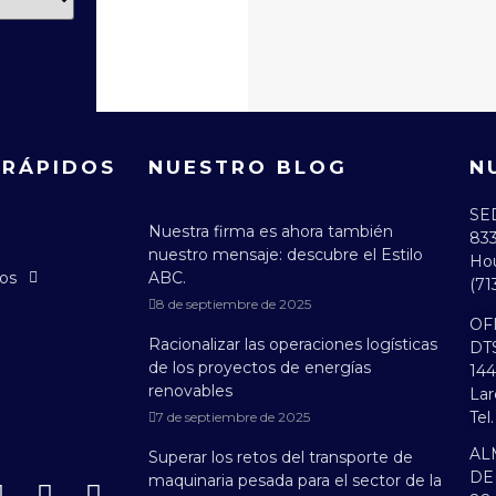
 RÁPIDOS
NUESTRO BLOG
N
SE
Nuestra firma es ahora también
833
nuestro mensaje: descubre el Estilo
Hou
os
ABC.
(71
8 de septiembre de 2025
OF
Racionalizar las operaciones logísticas
DT
de los proyectos de energías
144
renovables
Lar
Tel
7 de septiembre de 2025
AL
Superar los retos del transporte de
DE
maquinaria pesada para el sector de la