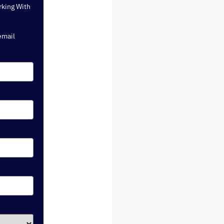
rking With
email