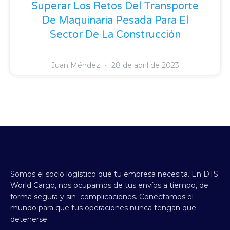
Superar Los Retos Del Transporte
De Maquinaria Pesada Para El
Sector De La Construcción
Juan Méndez
28 de abril de 2023
Somos el socio logístico que tu empresa necesita.
En DTS
World Cargo, nos ocupamos de tus envíos a tiempo, de
forma segura y sin complicaciones.
Conectamos el
mundo para que tus operaciones nunca tengan que
detenerse.