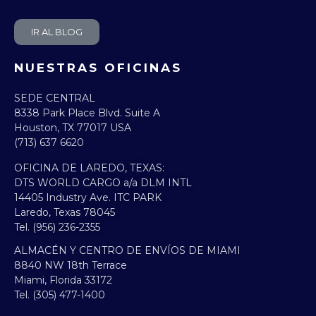
IR AL BLOG
NUESTRAS OFICINAS
SEDE CENTRAL
8338 Park Place Blvd. Suite A
Houston, TX 77017 USA
(713) 637 6620
OFICINA DE LAREDO, TEXAS:​
DTS WORLD CARGO a/a DLM INTL
14405 Industry Ave. ITC PARK
Laredo, Texas 78045
Tel. (956) 236-2355
ALMACÉN Y CENTRO DE ENVÍOS DE MIAMI
8840 NW 18th Terrace
Miami, Florida 33172
Tel. (305) 477-1400