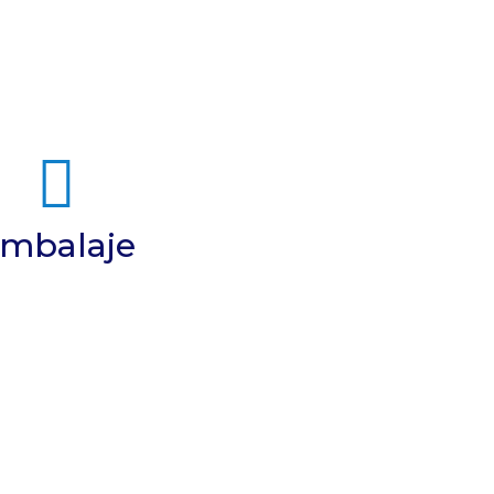
estará siempre segura
estros servicios de
mbalaje
 y nuestra gestión de
almacenes.