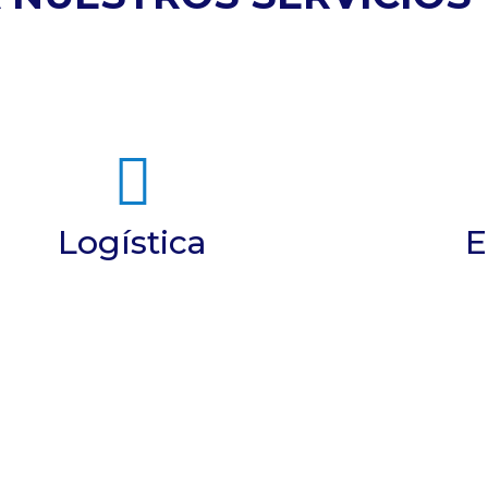
La logística ya no será una
lestia. Nos encargamos de los
Su carga 
envíos nacionales e
con nu
Logística
E
internacionales, así como de
embalaje
cualquier servicio de
consolidación que necesite.