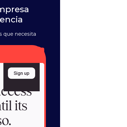
empresa
iencia
os que necesita