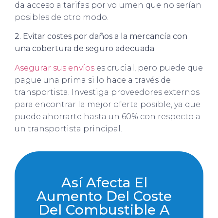
da acceso a tarifas por volumen que no serían
posibles de otro modo.
2. Evitar costes por daños a la mercancía con
una cobertura de seguro adecuada
Asegurar sus envíos
es crucial, pero puede que
pague una prima si lo hace a través del
transportista. Investiga proveedores externos
para encontrar la mejor oferta posible, ya que
puede ahorrarte hasta un 60% con respecto a
un transportista principal.
Así Afecta El
Aumento Del Coste
Del Combustible A