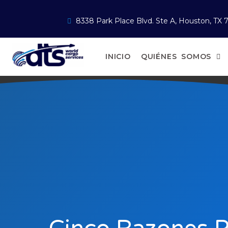
8338 Park Place Blvd. Ste A, Houston, TX 
INICIO
QUIÉNES SOMOS