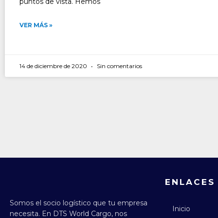
puntos de vista. Hemos
VER MÁS »
14 de diciembre de 2020
Sin comentarios
ENLACES
Somos el socio logístico que tu empresa
Inicio
necesita.
En DTS World Cargo, nos