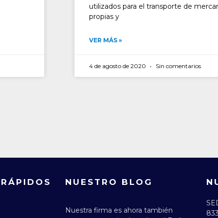
utilizados para el transporte de merca
propias y
VER MÁS »
4 de agosto de 2020
Sin comentarios
 RÁPIDOS
NUESTRO BLOG
N
SE
Nuestra firma es ahora también
833