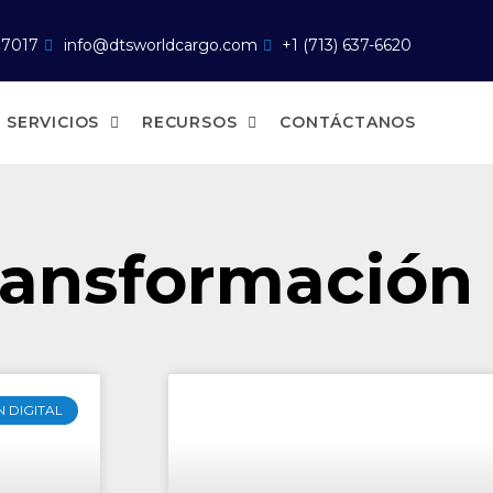
77017
info@dtsworldcargo.com
+1 (713) 637-6620
SERVICIOS
RECURSOS
CONTÁCTANOS
ransformación 
 DIGITAL