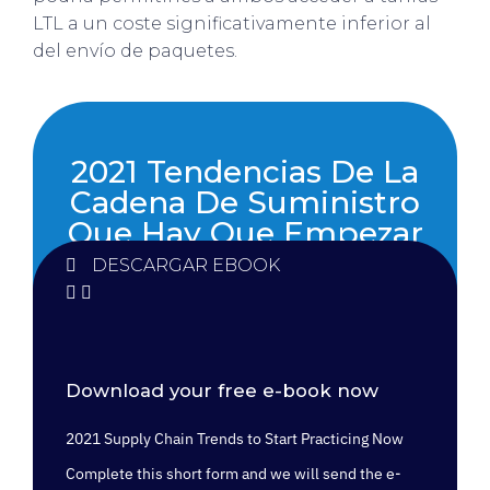
LTL a un coste significativamente inferior al
del envío de paquetes.
2021 Tendencias De La
Cadena De Suministro
Que Hay Que Empezar
A Practicar Ya
DESCARGAR EBOOK
Download your free e-book now
2021 Supply Chain Trends to Start Practicing Now
Complete this short form and we will send the e-